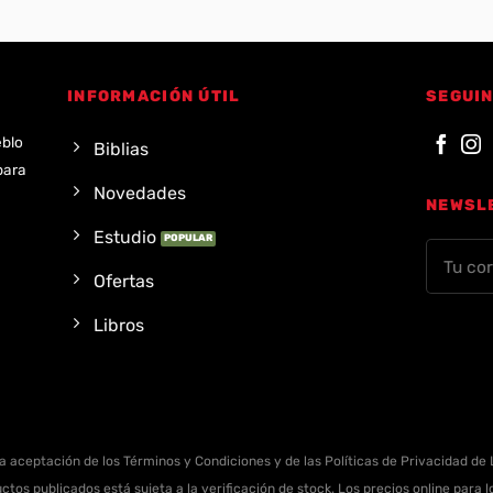
INFORMACIÓN ÚTIL
SEGUIN
eblo
Biblias
para
Novedades
NEWSL
Estudio
Ofertas
Libros
la aceptación de los Términos y Condiciones y de las Políticas de Privacidad de L
ctos publicados está sujeta a la verificación de stock. Los precios online para