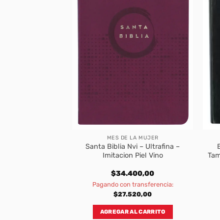
BLIAS
MES DE LA MUJER
V Edición clásica
Santa Biblia Nvi – Ultrafina –
 – SentiPiel negro
Imitacion Piel Vino
Tam
300,00
$
34.400,00
transferencia:
Pagando con transferencia:
770,00
$
27.520,00
AL CARRITO
AGREGAR AL CARRITO