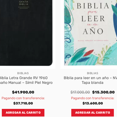
BIBLIAS
BIBLIAS
Biblia Letra Grande RV 1960
Biblia para leer en un año – NV
año Manual – Símil Piel Negro
Tapa blanda
Original
C
$
41.900,00
$
17.000,00
$
15.300,00
price
p
Pagando con transferencia:
Pagando con transferencia:
was:
is
$17.000,00.
$
$
37.710,00
$
13.600,00
AGREGAR AL CARRITO
AGREGAR AL CARRITO