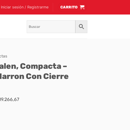
Iniciar sesión / Registrarme
CARRITO
ctas
salen, Compacta –
 Marron Con Cierre
19.266,67