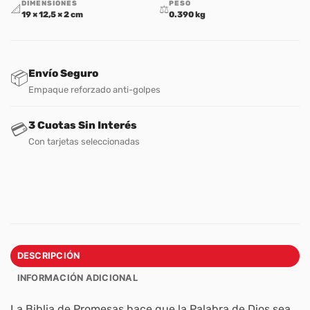
DIMENSIONES
PESO
📐
⚖️
19 × 12,5 × 2 cm
0.390 kg
Envío Seguro
📦
Empaque reforzado anti-golpes
3 Cuotas Sin Interés
💳
Con tarjetas seleccionadas
DESCRIPCIÓN
INFORMACIÓN ADICIONAL
La Biblia de Promesas hace que la Palabra de Dios sea