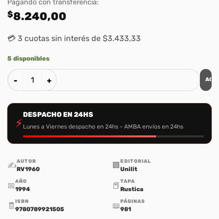
Pagando con transferencia:
$
8.240,00
💳 3 cuotas sin interés de $3.433,33
5 disponibles
AGR
La Biblia de las Promesas RVR 1960 - Tapa Rustica Negra c
DESPACHO EN 24HS
⚡
Lunes a Viernes despacho en 24hs - AMBA envíos en 24hs
AUTOR
EDITORIAL
✍️
🏢
RV1960
Unilit
AÑO
TAPA
📅
📕
1994
Rustica
ISBN
PÁGINAS
🧾
📖
9780789921505
981