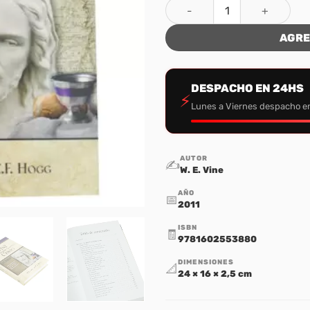
Vine Comentario Tematico, C
AGRE
DESPACHO EN 24HS
⚡
Lunes a Viernes despacho e
AUTOR
✍️
W. E. Vine
AÑO
📅
2011
ISBN
🧾
9781602553880
DIMENSIONES
📐
24 × 16 × 2,5 cm