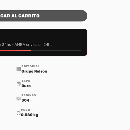
risto cantidad
GAR AL CARRITO
n 24hs - AMBA envíos en 24hs
EDITORIAL
🏢
Grupo Nelson
TAPA
📕
Dura
PÁGINAS
📖
304
PESO
⚖️
0.580 kg