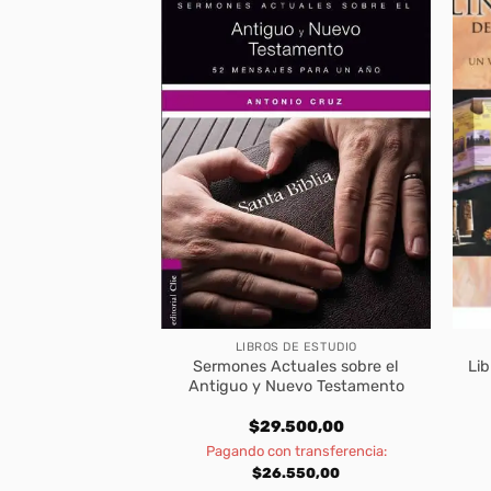
DE ESTUDIO
LIBROS DE ESTUDIO
ersonas del Siglo
Sermones Actuales sobre el
Li
Tomo 24)
Antiguo y Nuevo Testamento
600,00
$
29.500,00
transferencia:
Pagando con transferencia:
740,00
$
26.550,00