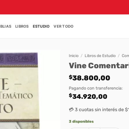
IBLIAS
LIBROS
ESTUDIO
VER TODO
Inicio
/
Libros de Estudio
/
Com
Vine Comentari
$
38.800,00
Pagando con transferencia:
$
34.920,00
💳 3 cuotas sin interés de 
3 disponibles