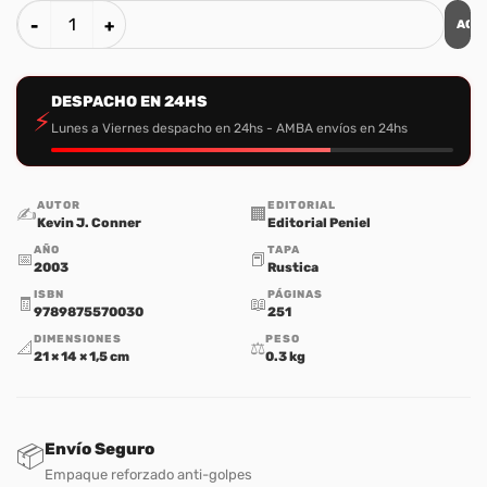
AGR
El Tabernaculo de Moises cantidad
DESPACHO EN 24HS
⚡
Lunes a Viernes despacho en 24hs - AMBA envíos en 24hs
AUTOR
EDITORIAL
✍️
🏢
Kevin J. Conner
Editorial Peniel
AÑO
TAPA
📅
📕
2003
Rustica
ISBN
PÁGINAS
🧾
📖
9789875570030
251
DIMENSIONES
PESO
📐
⚖️
21 × 14 × 1,5 cm
0.3 kg
Envío Seguro
📦
Empaque reforzado anti-golpes