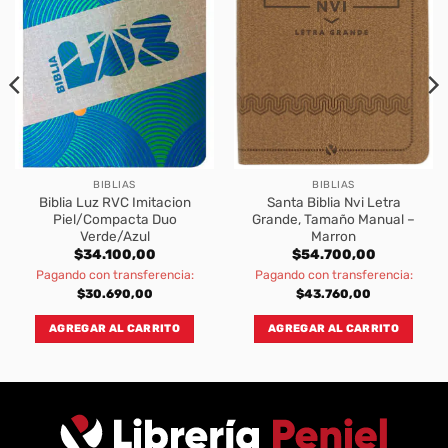
BIBLIAS
BIBLIAS
Biblia Luz RVC Imitacion
Santa Biblia Nvi Letra
Piel/Compacta Duo
Grande, Tamaño Manual –
Verde/Azul
Marron
rent
$
34.100,00
$
54.700,00
ce
Pagando con transferencia:
Pagando con transferencia:
.300,00.
$
30.690,00
$
43.760,00
AGREGAR AL CARRITO
AGREGAR AL CARRITO