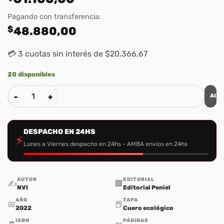
Pagando con transferencia:
$
48.880,00
💳 3 cuotas sin interés de $20.366,67
20 disponibles
AGR
Santa Biblia NVI Letra Grande, Tamaño Manual Con Cierre -
DESPACHO EN 24HS
⚡
Lunes a Viernes despacho en 24hs - AMBA envíos en 24hs
AUTOR
EDITORIAL
✍️
🏢
NVI
Editorial Peniel
AÑO
TAPA
📅
📕
2022
Cuero ecológico
ISBN
PÁGINAS