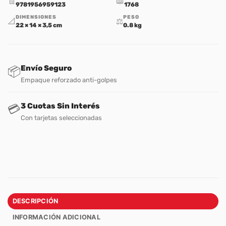
🧾
📖
9781956959123
1768
DIMENSIONES
PESO
📐
⚖️
22 × 14 × 3,5 cm
0.8 kg
Envío Seguro
📦
Empaque reforzado anti-golpes
3 Cuotas Sin Interés
💳
Con tarjetas seleccionadas
DESCRIPCIÓN
INFORMACIÓN ADICIONAL