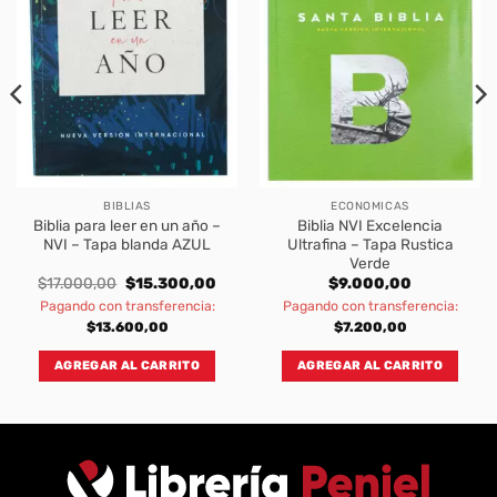
BIBLIAS
ECONOMICAS
Biblia para leer en un año –
Biblia NVI Excelencia
NVI – Tapa blanda AZUL
Ultrafina – Tapa Rustica
Verde
rent
Original
Current
$
17.000,00
$
15.300,00
$
9.000,00
ce
price
price
Pagando con transferencia:
Pagando con transferencia:
was:
is:
.300,00.
$17.000,00.
$15.300,00.
$
13.600,00
$
7.200,00
AGREGAR AL CARRITO
AGREGAR AL CARRITO