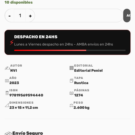
10 disponibles
AGR
Pack de Biblias Letras Grandes NVI – 4 Unidades cantidad
DESPACHO EN 24HS
⚡
Lunes a Viernes despacho en 24hs - AMBA envíos en 24hs
AUTOR
EDITORIAL
✍️
🏢
NVI
Editorial Peniel
AÑO
TAPA
📅
📕
2023
Rustica
ISBN
PÁGINAS
🧾
📖
97819569594440
1274
DIMENSIONES
PESO
📐
⚖️
23 × 15 × 11,2 cm
2.600 kg
Envío Seguro