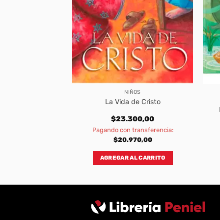
IÑOS
NIÑOS
os, para Madres e
La Vida de Cristo
ijos
000,00
$
23.300,00
transferencia:
Pagando con transferencia:
200,00
$
20.970,00
AL CARRITO
AGREGAR AL CARRITO