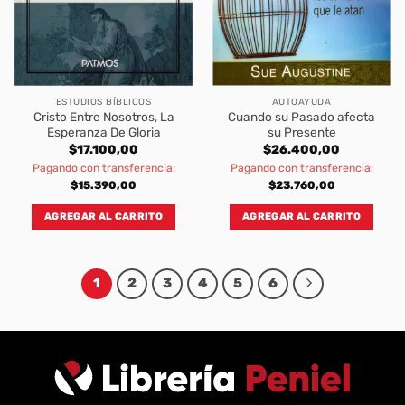
ESTUDIOS BÍBLICOS
AUTOAYUDA
Cristo Entre Nosotros, La
Cuando su Pasado afecta
Esperanza De Gloria
su Presente
$
17.100,00
$
26.400,00
Pagando con transferencia:
Pagando con transferencia:
$
15.390,00
$
23.760,00
AGREGAR AL CARRITO
AGREGAR AL CARRITO
1
2
3
4
5
6