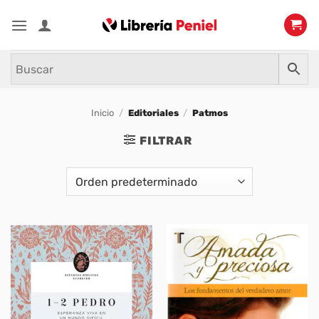
Saltar
al
contenido
Inicio
/
Editoriales
/
Patmos
FILTRAR