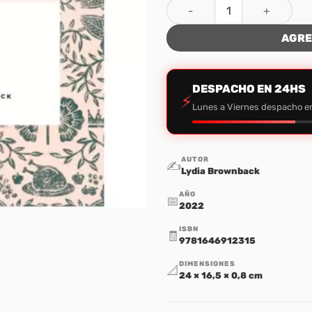
Ester: La mano oculta de Dio
AGRE
DESPACHO EN 24HS
⚡
Lunes a Viernes despacho e
AUTOR
✍️
Lydia Brownback
AÑO
📅
2022
ISBN
🧾
9781646912315
DIMENSIONES
📐
24 × 16,5 × 0,8 cm