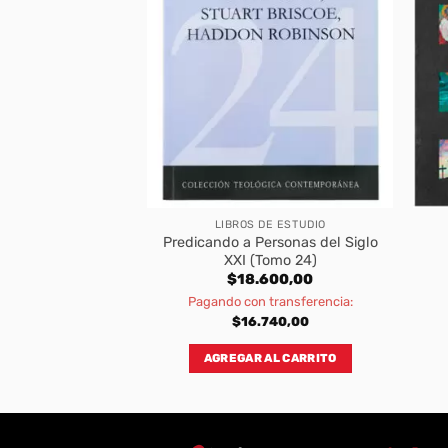
DE ESTUDIO
LIBROS DE ESTUDIO
Predicando a Personas del Siglo
ía Básica
XXI (Tomo 24)
800,00
$
18.600,00
transferencia:
Pagando con transferencia:
840,00
$
16.740,00
AL CARRITO
AGREGAR AL CARRITO