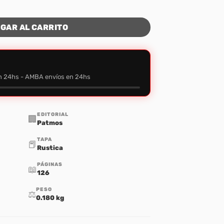
s cantidad
GAR AL CARRITO
n 24hs - AMBA envíos en 24hs
EDITORIAL
🏢
Patmos
TAPA
📕
Rustica
PÁGINAS
📖
126
PESO
⚖️
0.180 kg