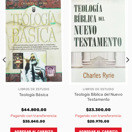
LIBROS DE ESTUDIO
LIBROS DE ESTUDIO
Teología Bíblica del Nuevo
Teología Básica
Testamento
$
44.800,00
$
23.300,00
Pagando con transferencia:
Pagando con transferencia:
$
35.840,00
$
20.970,00
AGREGAR AL CARRITO
AGREGAR AL CARRITO