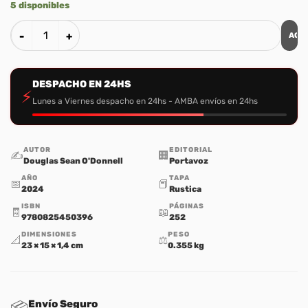
5 disponibles
AGR
La Belleza y el Poder de la Exposicion Biblica cantidad
DESPACHO EN 24HS
⚡
Lunes a Viernes despacho en 24hs - AMBA envíos en 24hs
AUTOR
EDITORIAL
✍️
🏢
Douglas Sean O'Donnell
Portavoz
AÑO
TAPA
📅
📕
2024
Rustica
ISBN
PÁGINAS
🧾
📖
9780825450396
252
DIMENSIONES
PESO
📐
⚖️
23 × 15 × 1,4 cm
0.355 kg
Envío Seguro