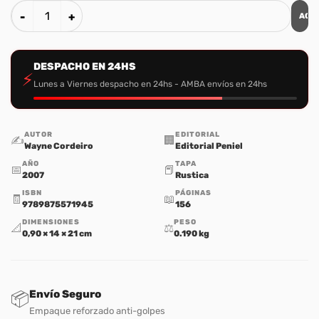
AGR
Las Siete Claves para Triunfar cantidad
DESPACHO EN 24HS
⚡
Lunes a Viernes despacho en 24hs - AMBA envíos en 24hs
AUTOR
EDITORIAL
✍️
🏢
Wayne Cordeiro
Editorial Peniel
AÑO
TAPA
📅
📕
2007
Rustica
ISBN
PÁGINAS
🧾
📖
9789875571945
156
DIMENSIONES
PESO
📐
⚖️
0,90 × 14 × 21 cm
0.190 kg
Envío Seguro
📦
Empaque reforzado anti-golpes