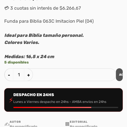
💳 3 cuotas sin interés de $6.266,67
Funda para Biblia 063C Imitacion Piel (04)
Ideal para Biblia tamaño personal.
Colores Varios.
Medidas: 16,5 x 24 cm
5 disponibles
AGR
Funda para Biblia 063C Imitación Piel (04) cantidad
DESPACHO EN 24HS
⚡
Lunes a Viernes despacho en 24hs - AMBA envíos en 24hs
AUTOR
EDITORIAL
✍️
🏢
No especificado
No especificado