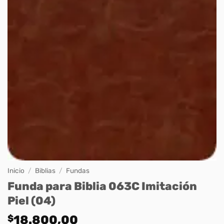
Inicio
/
Biblias
/
Fundas
Funda para Biblia 063C Imitación
Piel (04)
$
18.800,00