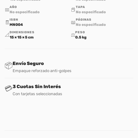
AÑO
TAPA
📅
📕
No especificado
No especificado
ISBN
PÁGINAS
🧾
📖
MN004
No especificado
DIMENSIONES
PESO
📐
⚖️
15 × 15 × 5 cm
0.5 kg
Envío Seguro
📦
Empaque reforzado anti-golpes
3 Cuotas Sin Interés
💳
Con tarjetas seleccionadas