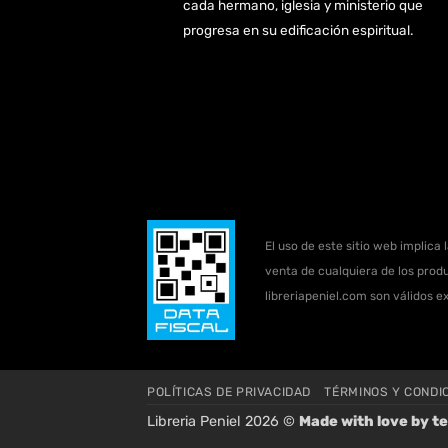
cada hermano, iglesia y ministerio que
progresa en su edificación espiritual.
El uso de este sitio web implica 
venta de cualquiera de los produ
libreriapeniel.com son válidos e
POLÍTICAS DE PRIVACIDAD
TÉRMINOS Y CONDI
Libreria Peniel 2026 ©
Made with love by
te