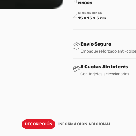
🧾
MN006
DIMENSIONES
📐
15 × 15 × 5 cm
Envío Seguro
📦
Empaque reforzado anti-golp
3 Cuotas Sin Interés
💳
Con tarjetas seleccionadas
DESCRIPCIÓN
INFORMACIÓN ADICIONAL