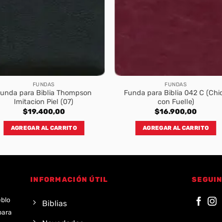
FUNDAS
FUNDAS
unda para Biblia Thompson
Funda para Biblia 042 C (Chi
Imitacion Piel (07)
con Fuelle)
$
19.400,00
$
16.900,00
AGREGAR AL CARRITO
AGREGAR AL CARRITO
INFORMACIÓN ÚTIL
SEGUIN
eblo
Biblias
para