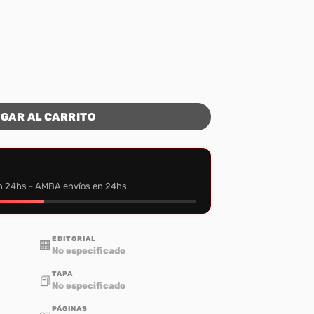
on Piel (06) cantidad
GAR AL CARRITO
n 24hs - AMBA envíos en 24hs
EDITORIAL
🏢
No especificado
TAPA
📕
No especificado
PÁGINAS