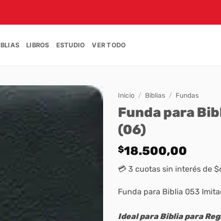
IBLIAS
LIBROS
ESTUDIO
VER TODO
Inicio
/
Biblias
/
Fundas
Funda para Bibl
(06)
$
18.500,00
💳 3 cuotas sin interés de $
Funda para Biblia 053 Imitac
Ideal para Biblia para Reg