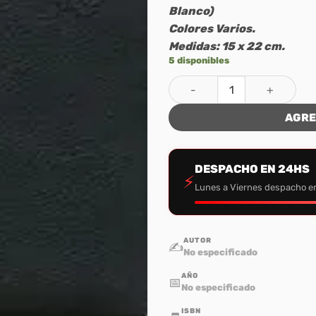
Blanco)
Colores Varios.
Medidas: 15 x 22 cm.
5 disponibles
Funda para Biblia 053 Imitaci
AGRE
DESPACHO EN 24HS
⚡
Lunes a Viernes despacho e
AUTOR
✍️
No especificado
AÑO
📅
No especificado
ISBN