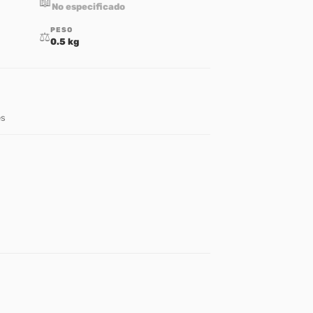
📖
No especificado
PESO
⚖️
0.5 kg
es