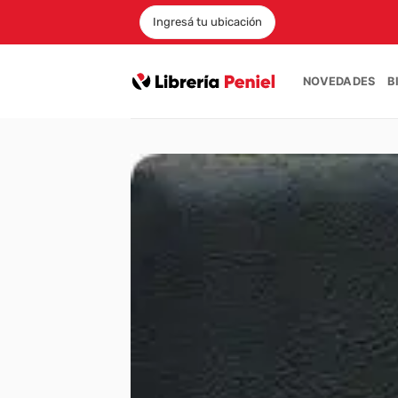
Saltar
Ingresá tu ubicación
al
contenido
NOVEDADES
B