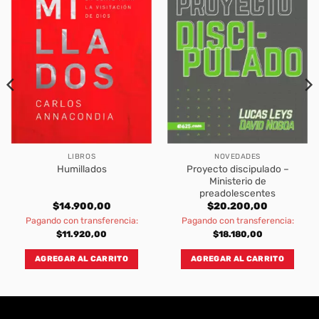
LIBROS
NOVEDADES
Proyecto discipulado –
Humillados
Ministerio de
preadolescentes
$
14.900,00
$
20.200,00
Pagando con transferencia:
Pagando con transferencia:
$
11.920,00
$
18.180,00
AGREGAR AL CARRITO
AGREGAR AL CARRITO