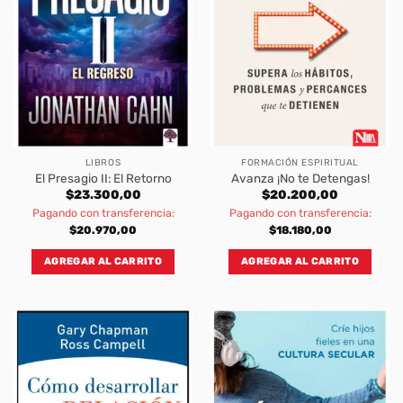
LIBROS
FORMACIÓN ESPIRITUAL
El Presagio II: El Retorno
Avanza ¡No te Detengas!
$
23.300,00
$
20.200,00
Pagando con transferencia:
Pagando con transferencia:
$
20.970,00
$
18.180,00
AGREGAR AL CARRITO
AGREGAR AL CARRITO