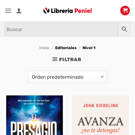
Saltar
al
contenido
Inicio
/
Editoriales
/
Nivel 1
FILTRAR