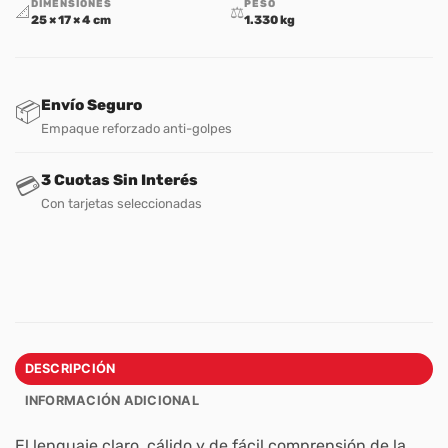
DIMENSIONES
PESO
📐
⚖️
25 × 17 × 4 cm
1.330 kg
Envío Seguro
📦
Empaque reforzado anti-golpes
3 Cuotas Sin Interés
💳
Con tarjetas seleccionadas
DESCRIPCIÓN
INFORMACIÓN ADICIONAL
El lenguaje claro, cálido y de fácil comprensión de la