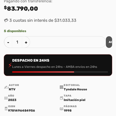
Pagando con transferencia:
$
83.790,00
💳 3 cuotas sin interés de $31.033,33
5 disponibles
AGR
Biblia NTV Letra Super Gigante – Imitacion Piel Cafe cantid
DESPACHO EN 24HS
⚡
Lunes a Viernes despacho en 24hs - AMBA envíos en 24hs
AUTOR
EDITORIAL
✍️
🏢
NTV
Tyndale House
AÑO
TAPA
📅
📕
2023
Imitación piel
ISBN
PÁGINAS
🧾
📖
9781496484956
1998