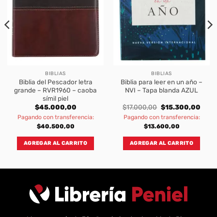
BIBLIAS
BIBLIAS
Biblia del Pescador letra
Biblia para leer en un año –
grande – RVR1960 – caoba
NVI – Tapa blanda AZUL
símil piel
rent
Original
Curre
$
45.000,00
$
17.000,00
$
15.300,00
ce
price
price
Pagando con transferencia:
Pagando con transferencia:
was:
is:
.300,00.
$17.000,00.
$15.3
$
40.500,00
$
13.600,00
AGREGAR AL CARRITO
AGREGAR AL CARRITO