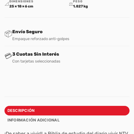
DIMENSIONES
PESO
📐
⚖️
25 × 18 × 6 cm
1.827 kg
Envío Seguro
📦
Empaque reforzado anti-golpes
3 Cuotas Sin Interés
💳
Con tarjetas seleccionadas
DESCRIPCIÓN
INFORMACIÓN ADICIONAL
¡De saber a vivir!
La
Biblia de estudio del diario vivir
NTV