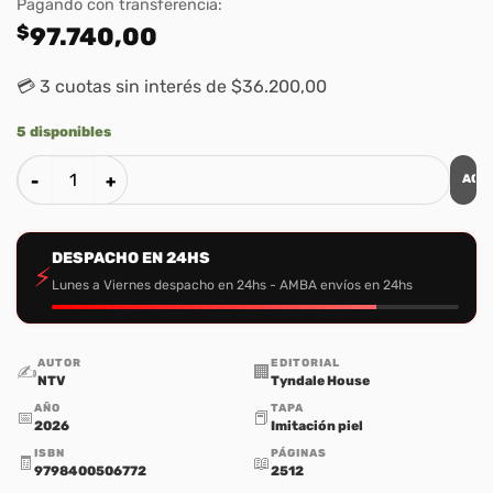
Pagando con transferencia:
$
97.740,00
💳 3 cuotas sin interés de $36.200,00
5 disponibles
AGR
Biblia de Estudio del Diario Vivir NTV - Imitacion Piel Cafe c
DESPACHO EN 24HS
⚡
Lunes a Viernes despacho en 24hs - AMBA envíos en 24hs
AUTOR
EDITORIAL
✍️
🏢
NTV
Tyndale House
AÑO
TAPA
📅
📕
2026
Imitación piel
ISBN
PÁGINAS
🧾
📖
9798400506772
2512