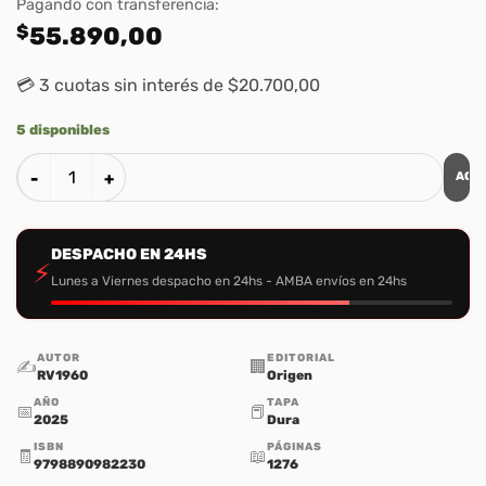
Pagando con transferencia:
$
55.890,00
💳 3 cuotas sin interés de $20.700,00
5 disponibles
AGR
Biblia de Apuntes RVR 1960 - Tapa Dura Edicion Negro y Oro
DESPACHO EN 24HS
⚡
Lunes a Viernes despacho en 24hs - AMBA envíos en 24hs
AUTOR
EDITORIAL
✍️
🏢
RV1960
Origen
AÑO
TAPA
📅
📕
2025
Dura
ISBN
PÁGINAS
🧾
📖
9798890982230
1276