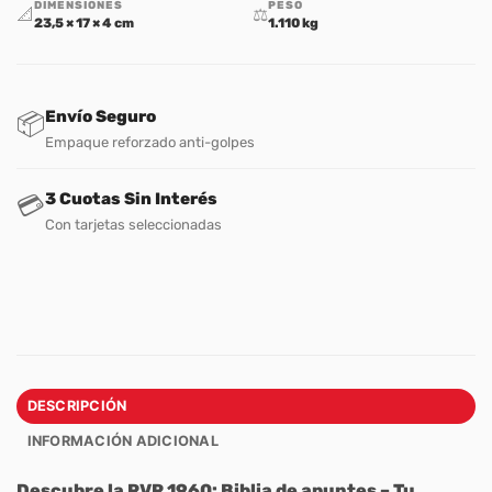
DIMENSIONES
PESO
📐
⚖️
23,5 × 17 × 4 cm
1.110 kg
Envío Seguro
📦
Empaque reforzado anti-golpes
3 Cuotas Sin Interés
💳
Con tarjetas seleccionadas
DESCRIPCIÓN
INFORMACIÓN ADICIONAL
Descubre la RVR 1960: Biblia de apuntes – Tu