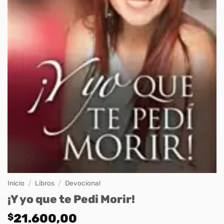
Inicio
/
Libros
/
Devocional
¡Y yo que te Pedi Morir!
$
21.600,00