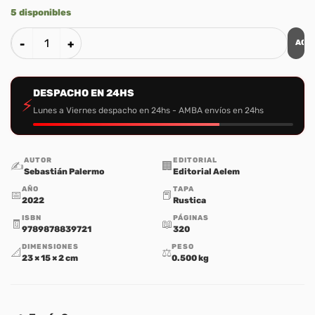
5 disponibles
AGR
Vivir el Camino cantidad
DESPACHO EN 24HS
⚡
Lunes a Viernes despacho en 24hs - AMBA envíos en 24hs
AUTOR
EDITORIAL
✍️
🏢
Sebastián Palermo
Editorial Aelem
AÑO
TAPA
📅
📕
2022
Rustica
ISBN
PÁGINAS
🧾
📖
9789878839721
320
DIMENSIONES
PESO
📐
⚖️
23 × 15 × 2 cm
0.500 kg