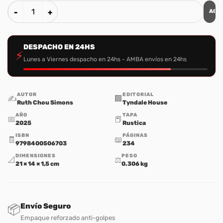
AGR
Tu Mañana Comienza Hoy cantidad
DESPACHO EN 24HS
⚡
Lunes a Viernes despacho en 24hs - AMBA envíos en 24hs
AUTOR
EDITORIAL
✍️
🏢
Ruth Chou Simons
Tyndale House
AÑO
TAPA
📅
📕
2025
Rustica
ISBN
PÁGINAS
🧾
📖
9798400506703
234
DIMENSIONES
PESO
📐
⚖️
21 × 14 × 1,5 cm
0.306 kg
Envío Seguro
📦
Empaque reforzado anti-golpes