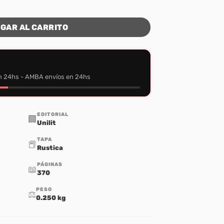
GAR AL CARRITO
n 24hs - AMBA envíos en 24hs
EDITORIAL
🏢
Unilit
TAPA
📕
Rustica
PÁGINAS
📖
370
PESO
⚖️
0.250 kg