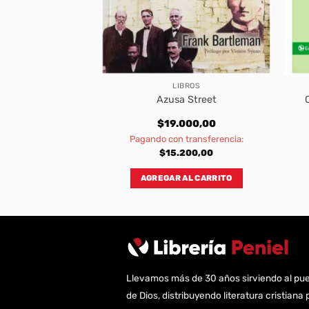
BROS
LIBROS
 Un Minuto para
Azusa Street
ar el Día
500,00
$
19.000,00
transferencia:
Pagando con transferencia:
950,00
$
15.200,00
AL CARRITO
AGREGAR AL CARRITO
Llevamos más de 30 años sirviendo al pu
de Dios, distribuyendo literatura cristiana 