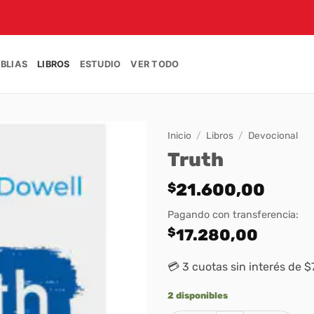
IBLIAS
LIBROS
ESTUDIO
VER TODO
Inicio
/
Libros
/
Devocional
Truth
$
21.600,00
Pagando con transferencia:
$
17.280,00
💳 3 cuotas sin interés de 
2 disponibles