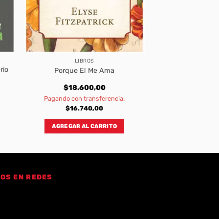
LIBROS
rio
Porque El Me Ama
$
18.600,00
Pagando con transferencia:
$
16.740,00
AGREGAR AL CARRITO
OS EN REDES