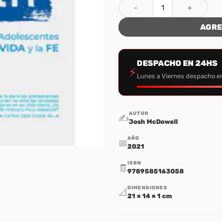
Truth cantidad
AGRE
DESPACHO EN 24HS
⚡
Lunes a Viernes despacho e
AUTOR
✍️
Josh McDowell
AÑO
📅
2021
ISBN
🧾
9789585163058
DIMENSIONES
📐
21 × 14 × 1 cm