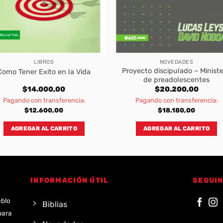
LIBROS
NOVEDADES
Proyecto discipulado – Ministe
Como Tener Exito en la Vida
de preadolescentes
$
14.000,00
$
20.200,00
Pagando con transferencia:
Pagando con transferencia:
$
12.600,00
$
18.180,00
AGREGAR AL CARRITO
AGREGAR AL CARRITO
INFORMACIÓN ÚTIL
SEGUIN
eblo
Biblias
para