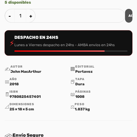
5 disponibles
AGR
Teologia Sistematica John MacArthur cantidad
DESPACHO EN 24HS
⚡
Lunes a Viernes despacho en 24hs - AMBA envíos en 24hs
AUTOR
EDITORIAL
✍️
🏢
John MacArthur
Portavoz
AÑO
TAPA
📅
📕
2018
Dura
ISBN
PÁGINAS
🧾
📖
9780825457401
1008
DIMENSIONES
PESO
📐
⚖️
25 × 18 × 5 cm
1.837 kg
Envío Seguro