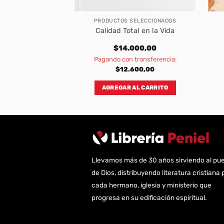
EDADES
PRODUCTOS SELECCIONADOS
ulado – Ministerio
Calidad Total en la Vida
niños
200,00
$
14.000,00
transferencia:
Pagando con transferencia:
180,00
$
12.600,00
AL CARRITO
AGREGAR AL CARRITO
Llevamos más de 30 años sirviendo al pu
de Dios, distribuyendo literatura cristiana 
cada hermano, iglesia y ministerio que
progresa en su edificación espiritual.