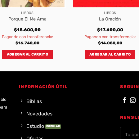
LIBROS
LIBROS
Porque El Me Ama
La Oración
$
18.600,00
$
17.600,00
Pagando con transferencia:
Pagando con transferencia:
$
16.740,00
$
14.080,00
AGREGAR AL CARRITO
AGREGAR AL CARRITO
INFORMACIÓN ÚTIL
SEGUIN
eblo
Biblias
para
Novedades
NEWSL
Estudio
Ofertas