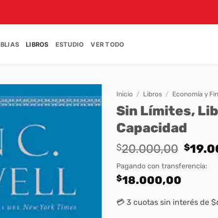
IBLIAS
LIBROS
ESTUDIO
VER TODO
Inicio
/
Libros
/
Economía y Fi
Sin Límites, Li
Capacidad
Origi
$
20.000,00
$
19.0
price
Pagando con transferencia:
was:
$
18.000,00
$20.
💳 3 cuotas sin interés de 