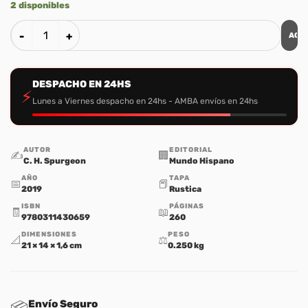
2 disponibles
AGR
Sermones Sobre Hombres del Nuevo Testamento cantidad
DESPACHO EN 24HS
⚡
Lunes a Viernes despacho en 24hs - AMBA envíos en 24hs
AUTOR
EDITORIAL
✍️
🏢
C. H. Spurgeon
Mundo Hispano
AÑO
TAPA
📅
📕
2019
Rustica
ISBN
PÁGINAS
🧾
📖
9780311430659
260
DIMENSIONES
PESO
📐
⚖️
21 × 14 × 1,6 cm
0.250 kg
Envío Seguro