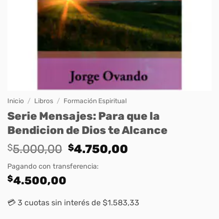
Inicio
/
Libros
/
Formación Espiritual
Serie Mensajes: Para que la
Bendicion de Dios te Alcance
Original
Current
$
5.000,00
$
4.750,00
price
price
Pagando con transferencia:
was:
is:
$
4.500,00
$5.000,00.
$4.750,00.
💳 3 cuotas sin interés de $1.583,33