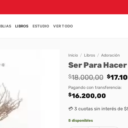
IBLIAS
LIBROS
ESTUDIO
VER TODO
Inicio
/
Libros
/
Adoración
Ser Para Hacer
Origin
$
18.000,00
$
17.1
price
Pagando con transferencia:
was:
$
16.200,00
$18.0
💳 3 cuotas sin interés de 
5 disponibles