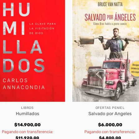
LIBROS
OFERTAS PENIEL
Humillados
Salvado por Angeles
$
14.900,00
$
6.000,00
Pagando con transferencia:
Pagando con transferencia:
$
11.920,00
$
4.800,00