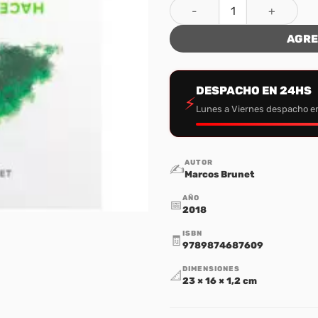
Ser Para Hacer cantidad
AGRE
DESPACHO EN 24HS
⚡
Lunes a Viernes despacho e
AUTOR
✍️
Marcos Brunet
AÑO
📅
2018
ISBN
🧾
9789874687609
DIMENSIONES
📐
23 × 16 × 1,2 cm