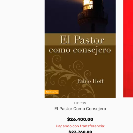
EDADES
LIBROS
ulado – Ministerio
El Pastor Como Consejero
niños
200,00
$
26.400,00
transferencia:
Pagando con transferencia:
180,00
$
23.760,00