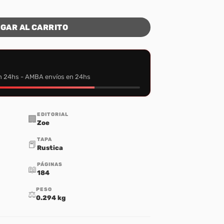
GAR AL CARRITO
n 24hs - AMBA envíos en 24hs
EDITORIAL
🏢
Zoe
TAPA
📕
Rustica
PÁGINAS
📖
184
PESO
⚖️
0.294 kg