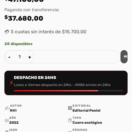
Pagando con transferencia:
$
37.680,00
💳 3 cuotas sin interés de $15.700,00
20 disponibles
AGR
Santa Biblia NVI Letra Grande, Tamaño Bolsillo Con Cierre -
DESPACHO EN 24HS
⚡
Lunes a Viernes despacho en 24hs - AMBA envíos en 24hs
AUTOR
EDITORIAL
✍️
🏢
NVI
Editorial Peniel
AÑO
TAPA
📅
📕
2022
Cuero ecológico
ISBN
PÁGINAS