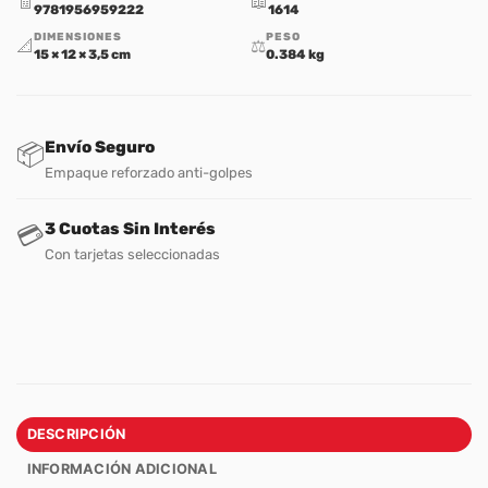
🧾
📖
9781956959222
1614
DIMENSIONES
PESO
📐
⚖️
15 × 12 × 3,5 cm
0.384 kg
Envío Seguro
📦
Empaque reforzado anti-golpes
3 Cuotas Sin Interés
💳
Con tarjetas seleccionadas
DESCRIPCIÓN
INFORMACIÓN ADICIONAL