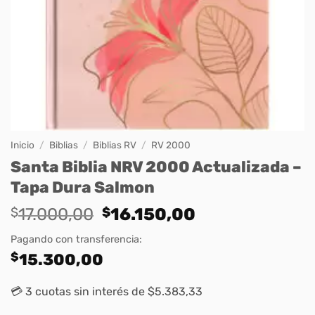
Inicio
/
Biblias
/
Biblias RV
/
RV 2000
Santa Biblia NRV 2000 Actualizada –
Tapa Dura Salmon
Original
Current
$
17.000,00
$
16.150,00
price
price
Pagando con transferencia:
was:
is:
$
15.300,00
$17.000,00.
$16.150,00.
💳 3 cuotas sin interés de $5.383,33