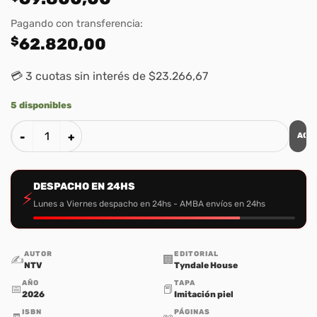
Pagando con transferencia:
$
62.820,00
💳 3 cuotas sin interés de $23.266,67
5 disponibles
AGR
Santa Biblia Letra Grande Ultrafina NTV – Imitacion Rosa Co
DESPACHO EN 24HS
⚡
Lunes a Viernes despacho en 24hs - AMBA envíos en 24hs
AUTOR
EDITORIAL
✍️
🏢
NTV
Tyndale House
AÑO
TAPA
📅
📕
2026
Imitación piel
ISBN
PÁGINAS