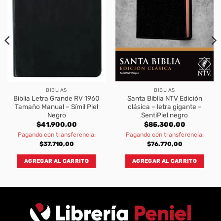
BIBLIAS
BIBLIAS
Biblia Letra Grande RV 1960
Santa Biblia NTV Edición
Tamaño Manual – Símil Piel
clásica – letra gigante –
Negro
SentiPiel negro
rent
$
41.900,00
$
85.300,00
ce
Pagando con transferencia:
Pagando con transferencia:
.300,00.
$
37.710,00
$
76.770,00
AGREGAR AL CARRITO
AGREGAR AL CARRITO