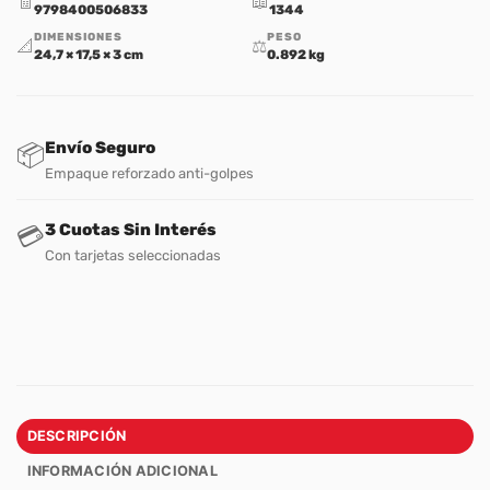
🧾
📖
9798400506833
1344
DIMENSIONES
PESO
📐
⚖️
24,7 × 17,5 × 3 cm
0.892 kg
Envío Seguro
📦
Empaque reforzado anti-golpes
3 Cuotas Sin Interés
💳
Con tarjetas seleccionadas
DESCRIPCIÓN
INFORMACIÓN ADICIONAL