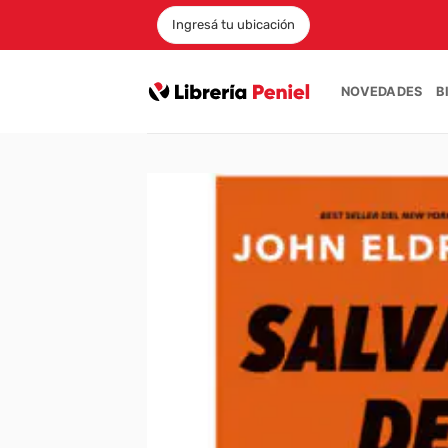
Saltar
Ingresá tu ubicación
al
contenido
NOVEDADES
B