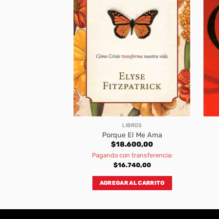
S PENIEL
LIBROS
por Angeles
Porque El Me Ama
000,00
$
18.600,00
transferencia:
Pagando con transferencia:
800,00
$
16.740,00
AL CARRITO
AGREGAR AL CARRITO