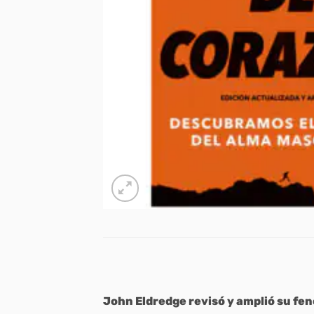
John Eldredge revis
ó
y amplió su fe