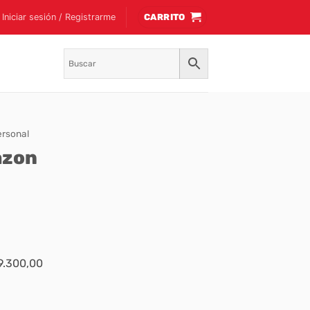
Iniciar sesión / Registrarme
CARRITO
ersonal
azon
$9.300,00