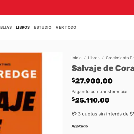
IBLIAS
LIBROS
ESTUDIO
VER TODO
Inicio
/
Libros
/
Crecimiento P
Salvaje de Cor
$
27.900,00
Pagando con transferencia:
$
25.110,00
💳 3 cuotas sin interés de 
Agotado