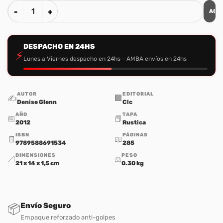
AGR
Sabiduría para Madres cantidad
DESPACHO EN 24HS
⚡
Lunes a Viernes despacho en 24hs - AMBA envíos en 24hs
AUTOR
EDITORIAL
✍️
🏢
Denise Glenn
Clc
AÑO
TAPA
📅
📕
2012
Rustica
ISBN
PÁGINAS
🧾
📖
9789588691534
285
DIMENSIONES
PESO
📐
⚖️
21 × 14 × 1,5 cm
0.30 kg
Envío Seguro
📦
Empaque reforzado anti-golpes