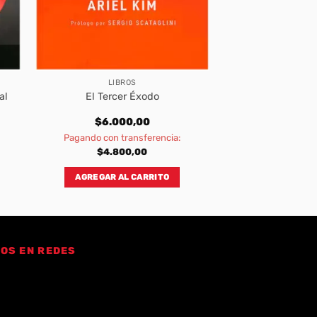
LIBROS
al
El Tercer Éxodo
$
6.000,00
Pagando con transferencia:
$
4.800,00
AGREGAR AL CARRITO
OS EN REDES