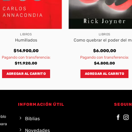
LIBROS
LIBROS
Humillados
Como quebrar el poder del m
$
14.900,00
$
6.000,00
Pagando con transferencia:
Pagando con transferencia:
$
11.920,00
$
4.800,00
AGREGAR AL CARRITO
AGREGAR AL CARRITO
INFORMACIÓN ÚTIL
SEGUIN
eblo
Biblias
para
Novedades