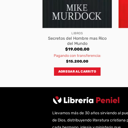
BROS
LIBROS
Secretos del Hombre mas Rico
Relaciones Rotas
del Mundo
300,00
$
19.000,00
transferencia:
Pagando con transferencia:
040,00
$
15.200,00
AL CARRITO
AGREGAR AL CARRITO
Llevamos más de 30 años sirviendo al pu
de Dios, distribuyendo literatura cristiana 
cada hermano, iglesia y ministerio que