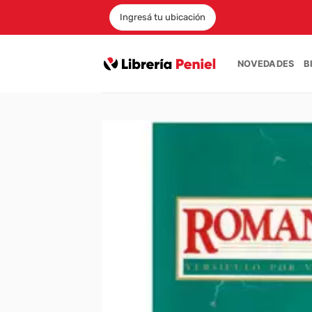
Saltar
Ingresá tu ubicación
al
contenido
NOVEDADES
B