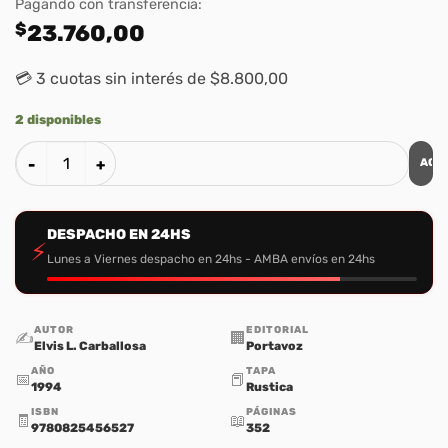
Pagando con transferencia:
$
23.760,00
💳 3 cuotas sin interés de $8.800,00
2 disponibles
AGR
Romanos: Una Orientacion Expositiva y Practica cantidad
DESPACHO EN 24HS
⚡
Lunes a Viernes despacho en 24hs - AMBA envíos en 24hs
AUTOR
EDITORIAL
✍️
🏢
Elvis L. Carballosa
Portavoz
AÑO
TAPA
📅
📕
1994
Rustica
ISBN
PÁGINAS
🧾
📖
9780825456527
352