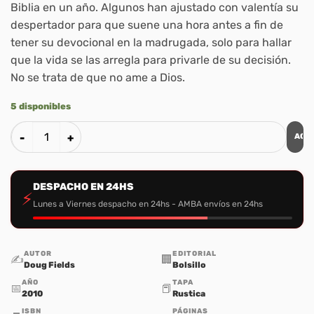
Biblia en un año. Algunos han ajustado con valentía su
despertador para que suene una hora antes a fin de
tener su devocional en la madrugada, solo para hallar
que la vida se las arregla para privarle de su decisión.
No se trata de que no ame a Dios.
5 disponibles
AGR
Recargado (Ed. Bolsillo) cantidad
DESPACHO EN 24HS
⚡
Lunes a Viernes despacho en 24hs - AMBA envíos en 24hs
AUTOR
EDITORIAL
✍️
🏢
Doug Fields
Bolsillo
AÑO
TAPA
📅
📕
2010
Rustica
ISBN
PÁGINAS