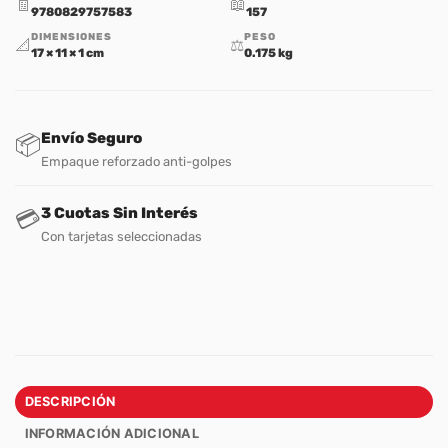
🧾
📖
9780829757583
157
DIMENSIONES
PESO
📐
⚖️
17 × 11 × 1 cm
0.175 kg
Envío Seguro
📦
Empaque reforzado anti-golpes
3 Cuotas Sin Interés
💳
Con tarjetas seleccionadas
DESCRIPCIÓN
INFORMACIÓN ADICIONAL