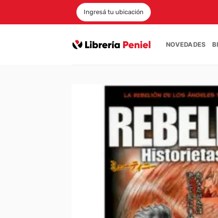
Saltar
Ingresá tu ubicación
al
contenido
NOVEDADES
B