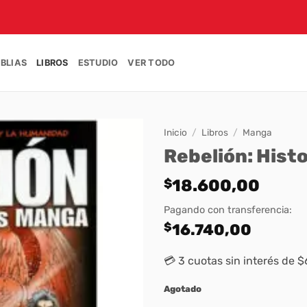
IBLIAS
LIBROS
ESTUDIO
VER TODO
Inicio
/
Libros
/
Manga
Rebelión: Hist
$
18.600,00
Pagando con transferencia:
$
16.740,00
💳 3 cuotas sin interés de 
Agotado