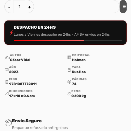
AGR
¿Quien Es Jesus? cantidad
DESPACHO EN 24HS
⚡
Lunes a Viernes despacho en 24hs - AMBA envíos en 24hs
AUTOR
EDITORIAL
✍️
🏢
César Vidal
Holman
AÑO
TAPA
📅
📕
2023
Rustica
ISBN
PÁGINAS
🧾
📖
9781087772011
74
DIMENSIONES
PESO
📐
⚖️
17 × 10 × 0,6 cm
0.100 kg
Envío Seguro
📦
Empaque reforzado anti-golpes