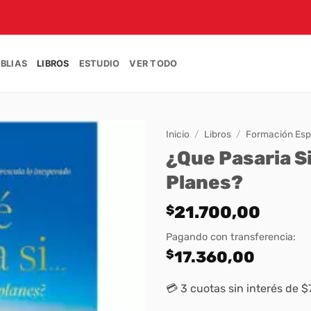
IBLIAS
LIBROS
ESTUDIO
VER TODO
Inicio
/
Libros
/
Formación Espi
¿Que Pasaria S
Planes?
$
21.700,00
Pagando con transferencia:
$
17.360,00
💳 3 cuotas sin interés de 