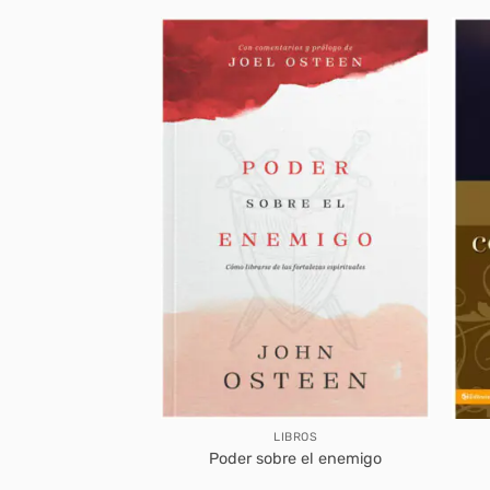
BROS
LIBROS
ra Cambiar Vidas
Poder sobre el enemigo