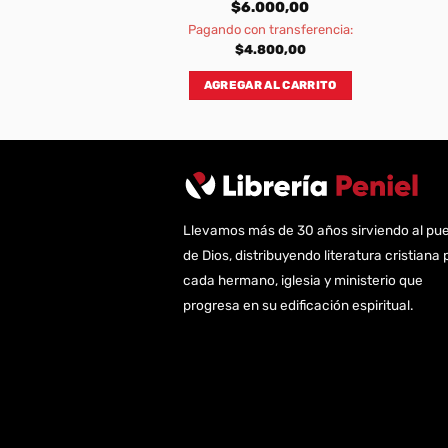
000,00
$
6.000,00
transferencia:
Pagando con transferencia:
200,00
$
4.800,00
AL CARRITO
AGREGAR AL CARRITO
Llevamos más de 30 años sirviendo al pu
de Dios, distribuyendo literatura cristiana 
cada hermano, iglesia y ministerio que
progresa en su edificación espiritual.