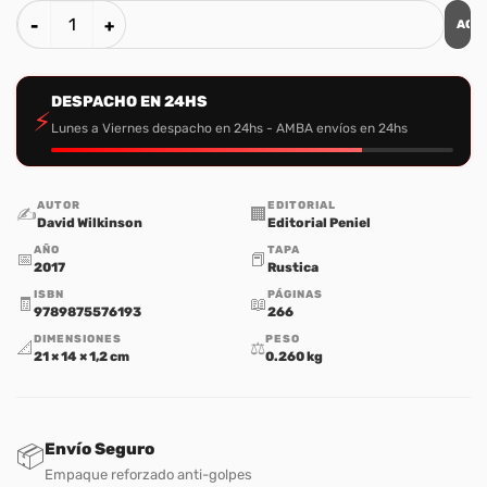
AGR
¿Qué Hace Dios Cuando Oramos? cantidad
DESPACHO EN 24HS
⚡
Lunes a Viernes despacho en 24hs - AMBA envíos en 24hs
AUTOR
EDITORIAL
✍️
🏢
David Wilkinson
Editorial Peniel
AÑO
TAPA
📅
📕
2017
Rustica
ISBN
PÁGINAS
🧾
📖
9789875576193
266
DIMENSIONES
PESO
📐
⚖️
21 × 14 × 1,2 cm
0.260 kg
Envío Seguro
📦
Empaque reforzado anti-golpes