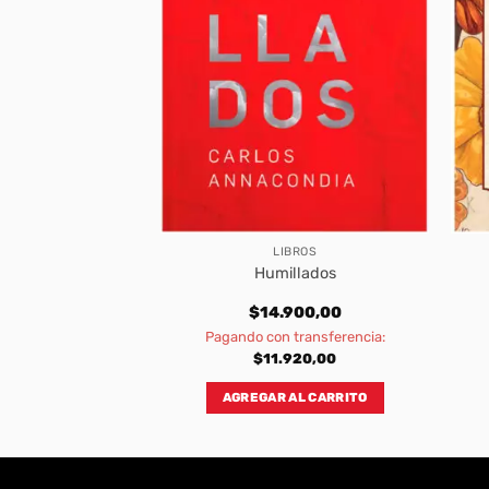
 LA MUJER
LIBROS
 Influencer
Humillados
300,00
$
14.900,00
transferencia:
Pagando con transferencia:
240,00
$
11.920,00
AL CARRITO
AGREGAR AL CARRITO