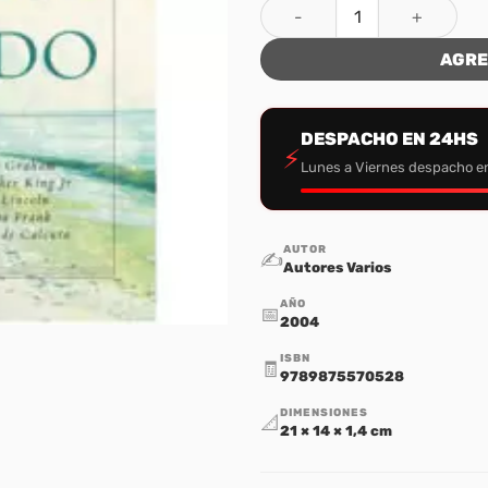
Puedes Cambiar el Mundo ca
AGRE
DESPACHO EN 24HS
⚡
Lunes a Viernes despacho e
AUTOR
✍️
Autores Varios
AÑO
📅
2004
ISBN
🧾
9789875570528
DIMENSIONES
📐
21 × 14 × 1,4 cm