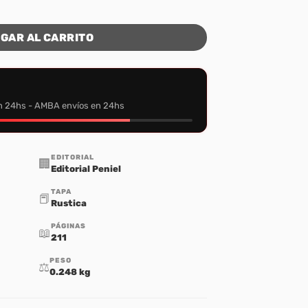
ntidad
GAR AL CARRITO
n 24hs - AMBA envíos en 24hs
EDITORIAL
🏢
Editorial Peniel
TAPA
📕
Rustica
PÁGINAS
📖
211
PESO
⚖️
0.248 kg