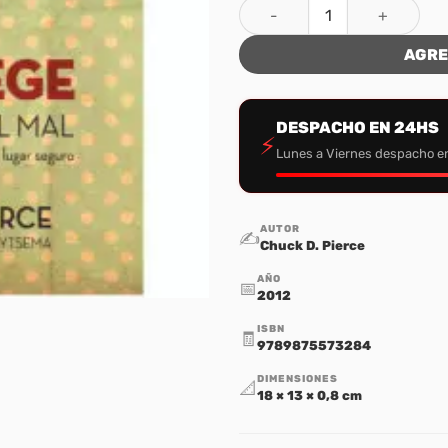
Protege Tu Casa del Mal cant
AGRE
DESPACHO EN 24HS
⚡
Lunes a Viernes despacho e
AUTOR
✍️
Chuck D. Pierce
AÑO
📅
2012
ISBN
🧾
9789875573284
DIMENSIONES
📐
18 × 13 × 0,8 cm