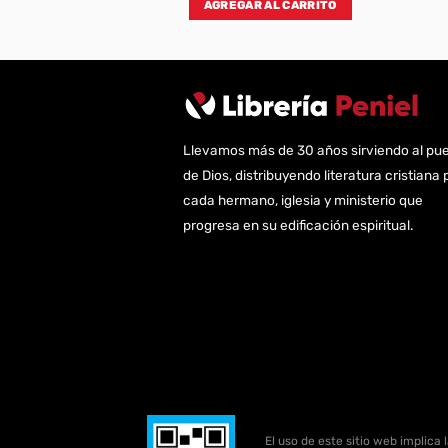
AL CARRITO
AGREGAR AL CARRITO
Llevamos más de 30 años sirviendo al pu
de Dios, distribuyendo literatura cristiana 
cada hermano, iglesia y ministerio que
progresa en su edificación espiritual.
El uso de este sitio web implica 