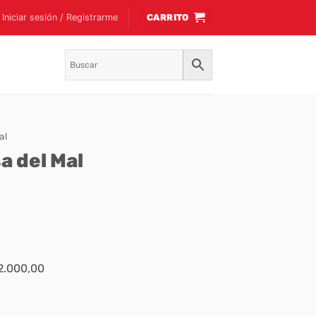
Iniciar sesión / Registrarme
CARRITO
al
a del Mal
$2.000,00