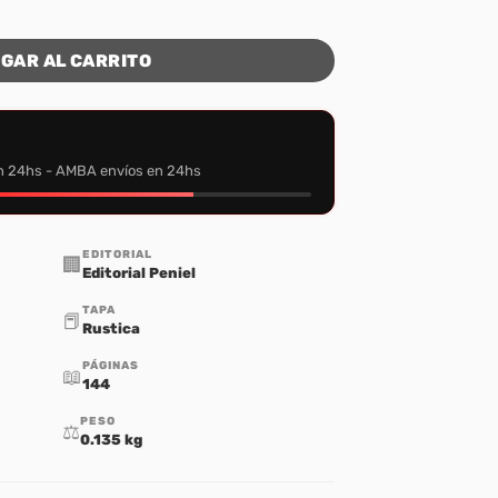
idad
GAR AL CARRITO
n 24hs - AMBA envíos en 24hs
EDITORIAL
🏢
Editorial Peniel
TAPA
📕
Rustica
PÁGINAS
📖
144
PESO
⚖️
0.135 kg