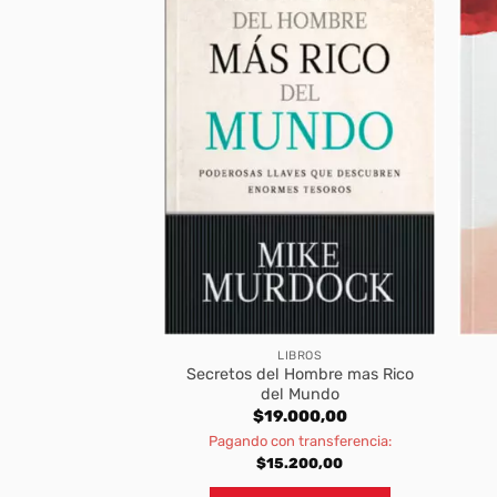
BROS
LIBROS
Secretos del Hombre mas Rico
 de los Santos
del Mundo
800,00
$
19.000,00
transferencia:
Pagando con transferencia:
320,00
$
15.200,00