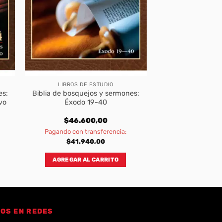
LIBROS DE ESTUDIO
es:
Biblia de bosquejos y sermones:
vo
Éxodo 19-40
$
46.600,00
Pagando con transferencia:
$
41.940,00
AGREGAR AL CARRITO
OS EN REDES