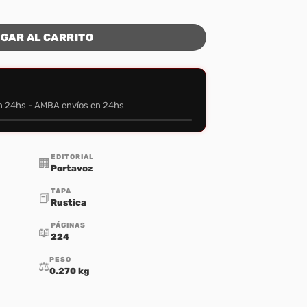
idad
GAR AL CARRITO
n 24hs - AMBA envíos en 24hs
EDITORIAL
🏢
Portavoz
TAPA
📕
Rustica
PÁGINAS
📖
224
PESO
⚖️
0.270 kg