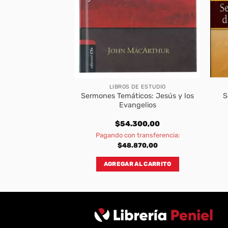
DE ESTUDIO
LIBROS DE ESTUDIO
uales Sobre las
Sermones Temáticos: Jesús y los
S
s de Jesus
Evangelios
000,00
$
54.300,00
transferencia:
Pagando con transferencia:
900,00
$
48.870,00
AL CARRITO
AGREGAR AL CARRITO