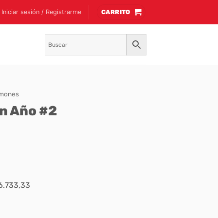
Iniciar sesión / Registrarme
CARRITO
mones
n Año #2
$6.733,33