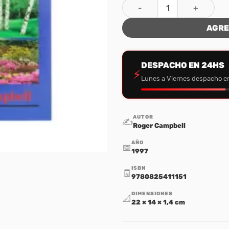
Predique Por Un Año #2 cant
AGRE
DESPACHO EN 24HS
⚡
Lunes a Viernes despacho e
AUTOR
✍️
Roger Campbell
AÑO
📅
1997
ISBN
🧾
9780825411151
DIMENSIONES
📐
22 × 14 × 1,4 cm