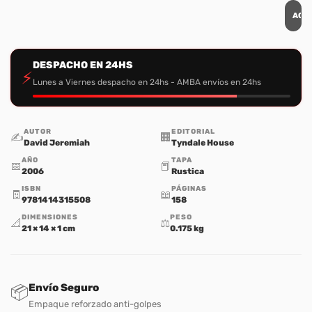
AGR
DESPACHO EN 24HS
⚡
Lunes a Viernes despacho en 24hs - AMBA envíos en 24hs
AUTOR
EDITORIAL
✍️
🏢
David Jeremiah
Tyndale House
AÑO
TAPA
📅
📕
2006
Rustica
ISBN
PÁGINAS
🧾
📖
9781414315508
158
DIMENSIONES
PESO
📐
⚖️
21 × 14 × 1 cm
0.175 kg
Envío Seguro
📦
Empaque reforzado anti-golpes