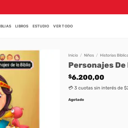
IBLIAS
LIBROS
ESTUDIO
VER TODO
Inicio
/
Niños
/
Historias Biblic
Personajes De L
$
6.200,00
💳 3 cuotas sin interés de 
Agotado