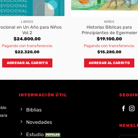
LIBROS
NIÑOS
ocional en Un Año para Niños
Historias Biblicas para
Vol.2
Principiantes de Egermeier
$
24.800,00
$
19.100,00
Pagando con transferencia:
Pagando con transferencia:
$
22.320,00
$
15.280,00
AGREGAR AL CARRITO
AGREGAR AL CARRITO
INFORMACIÓN ÚTIL
SEGUIN
eblo
Biblias
para
Novedades
NEWSL
Estudio