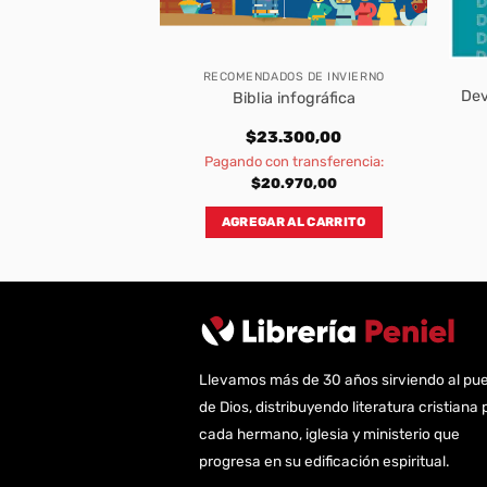
IÑOS
RECOMENDADOS DE INVIERNO
Dev
 Paso a Paso
Biblia infográfica
300,00
$
23.300,00
Pagando con transferencia:
$
20.970,00
AL CARRITO
AGREGAR AL CARRITO
Llevamos más de 30 años sirviendo al pu
de Dios, distribuyendo literatura cristiana 
cada hermano, iglesia y ministerio que
progresa en su edificación espiritual.