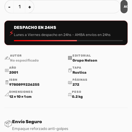
AGR
Personajes de la Biblia (Ed. Bolsillo) cantidad
DESPACHO EN 24HS
⚡
Lunes a Viernes despacho en 24hs - AMBA envíos en 24hs
AUTOR
EDITORIAL
✍️
🏢
No especificado
Grupo Nelson
AÑO
TAPA
📅
📕
2001
Rustica
ISBN
PÁGINAS
🧾
📖
9780899226255
272
DIMENSIONES
PESO
📐
⚖️
12 × 10 × 1 cm
0.2 kg
Envío Seguro
📦
Empaque reforzado anti-golpes