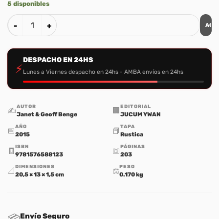
5 disponibles
AGR
Perseverancia y Sacrificio: La Vida de Lottie Moon cantida
DESPACHO EN 24HS
⚡
Lunes a Viernes despacho en 24hs - AMBA envíos en 24hs
AUTOR
EDITORIAL
✍️
🏢
Janet & Geoff Benge
JUCUM YWAN
AÑO
TAPA
📅
📕
2015
Rustica
ISBN
PÁGINAS
🧾
📖
9781576588123
203
DIMENSIONES
PESO
📐
⚖️
20,5 × 13 × 1,5 cm
0.170 kg
Envío Seguro