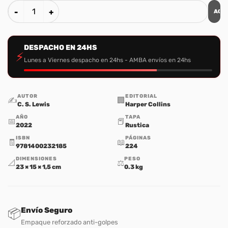
AGR
Perelandra cantidad
DESPACHO EN 24HS
⚡
Lunes a Viernes despacho en 24hs - AMBA envíos en 24hs
AUTOR
EDITORIAL
✍️
🏢
C. S. Lewis
Harper Collins
AÑO
TAPA
📅
📕
2022
Rustica
ISBN
PÁGINAS
🧾
📖
9781400232185
224
DIMENSIONES
PESO
📐
⚖️
23 × 15 × 1,5 cm
0.3 kg
Envío Seguro
📦
Empaque reforzado anti-golpes